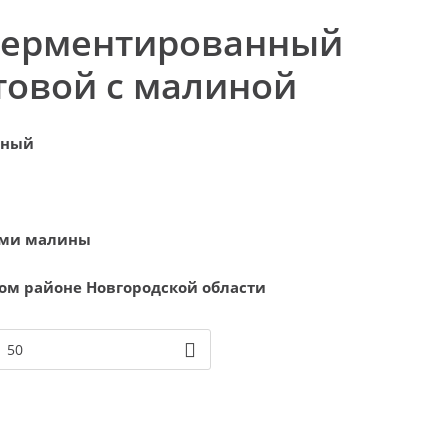
ферментированный
товой с малиной
нный
ями малины
том районе Новгородской области
50