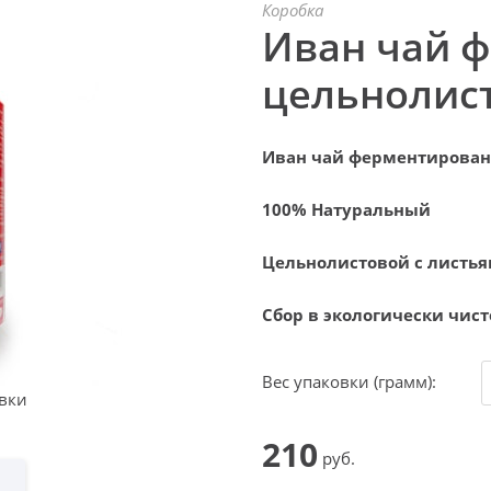
Коробка
Иван чай 
цельнолис
Иван чай ферментирова
100% Натуральный
Цельнолистовой
с листь
Сбор в экологически чис
Вес упаковки (грамм):
вки
210
руб.