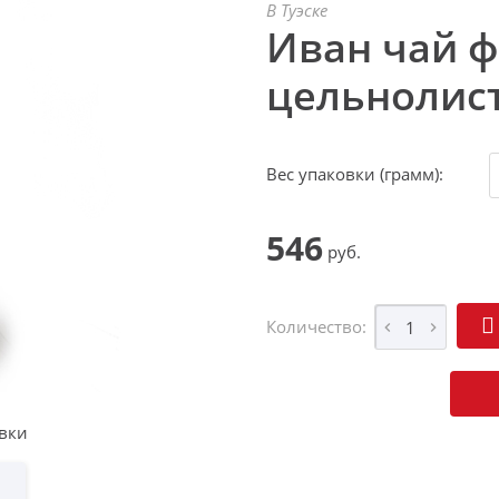
В Туэске
Иван чай 
цельнолист
Вес упаковки (грамм):
546
руб.
Количество:
О
вки